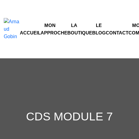
MON
LA
LE
M
ACCUEIL
APPROCHE
BOUTIQUE
BLOG
CONTACT
COM
CDS MODULE 7