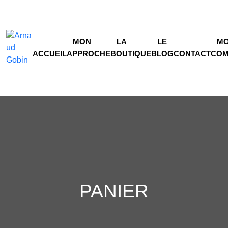
MON
LA
LE
M
ACCUEIL
APPROCHE
BOUTIQUE
BLOG
CONTACT
COM
PANIER