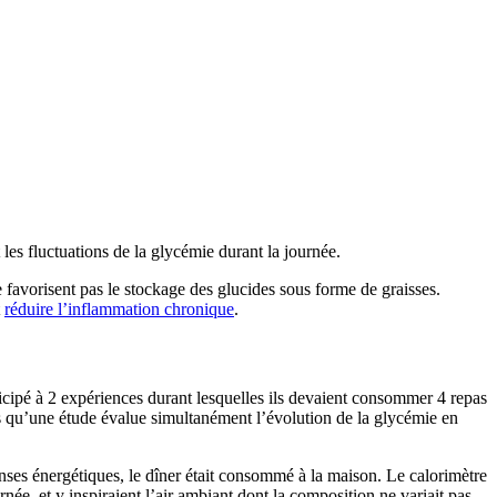
 les fluctuations de la glycémie durant la journée.
 favorisent pas le stockage des glucides sous forme de graisses.
t
réduire l’inflammation chronique
.
icipé à 2 expériences durant lesquelles ils devaient consommer 4 repas
is qu’une étude évalue simultanément l’évolution de la glycémie en
nses énergétiques, le dîner était consommé à la maison. Le calorimètre
ée, et y inspiraient l’air ambiant dont la composition ne variait pas.