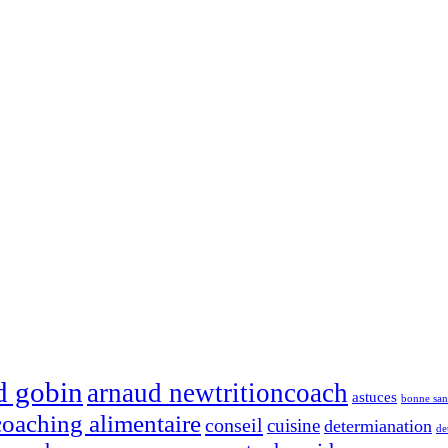
d gobin
arnaud newtritioncoach
astuces
bonne san
coaching alimentaire
conseil
cuisine
determianation
de