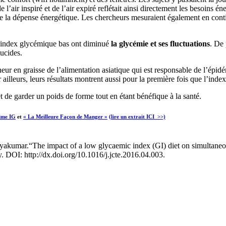
l’air inspiré et de l’air expiré reflétait ainsi directement les besoins
la dépense énergétique. Les chercheurs mesuraient également en continu
 index glycémique bas ont diminué
la glycémie
et ses fluctuations
. De 
lucides.
eneur en graisse de l’alimentation asiatique qui est responsable de l’épi
illeurs, leurs résultats montrent aussi pour la première fois que l’inde
t de garder un poids de forme tout en étant bénéfique à la santé.
ime IG
et
« La Meilleure Façon de Manger »
(lire un extrait ICI >>)
yakumar.“The impact of a low glycaemic index (GI) diet on simultaneo
y. DOI: http://dx.doi.org/10.1016/j.jcte.2016.04.003.