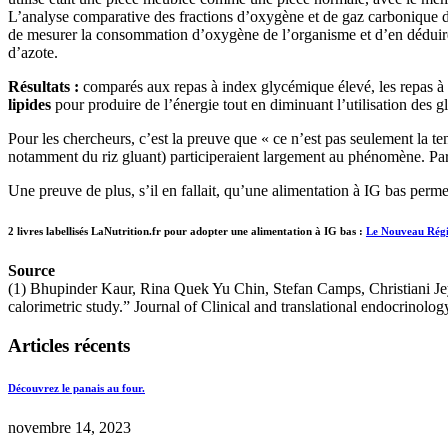
L’analyse comparative des fractions d’oxygène et de gaz carbonique de 
de mesurer la consommation d’oxygène de l’organisme et d’en déduire 
d’azote.
Résultats :
comparés aux repas à index glycémique élevé, les repas à
lipides
pour produire de l’énergie tout en diminuant l’utilisation des g
Pour les chercheurs, c’est la preuve que « ce n’est pas seulement la t
notamment du riz gluant) participeraient largement au phénomène. Par a
Une preuve de plus, s’il en fallait, qu’une alimentation à IG bas perme
2 livres labellisés LaNutrition.fr pour adopter une alimentation à IG bas :
Le Nouveau Rég
Source
(1) Bhupinder Kaur, Rina Quek Yu Chin, Stefan Camps, Christiani Je
calorimetric study.” Journal of Clinical and translational endocrinolog
Articles récents
Découvrez le panais au four.
novembre 14, 2023