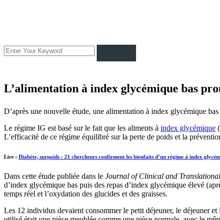
L’alimentation à index glycémique bas prou
D’après une nouvelle étude, une alimentation à index glycémique bas favo
Le régime IG est basé sur le fait que les aliments à
index glycémique
(
L’efficacité de ce régime équilibré sur la perte de poids et la préventi
Lire :
Diabète, surpoids : 21 chercheurs confirment les bienfaits d’un régime à index glycé
Dans cette étude publiée dans le
Journal of Clinical and Translation
d’index glycémique bas puis des repas d’index glycémique élevé (après 
temps réel et l’oxydation des glucides et des graisses.
Les 12 individus devaient consommer le petit déjeuner, le déjeuner et
utilisé était une pièce meublée comme une pièce normale, avec le même c