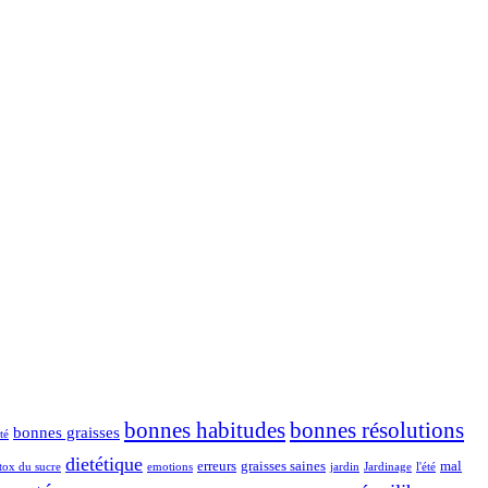
bonnes habitudes
bonnes résolutions
bonnes graisses
té
dietétique
erreurs
graisses saines
mal
tox du sucre
emotions
jardin
Jardinage
l'été