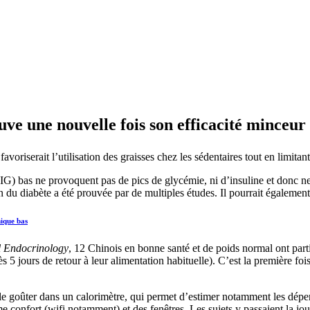
ve une nouvelle fois son efficacité minceur
riserait l’utilisation des graisses chez les sédentaires tout en limitant
IG) bas ne provoquent pas de pics de glycémie, ni d’insuline et donc ne
on du diabète a été prouvée par de multiples études. Il pourrait égalemen
mique bas
al Endocrinology
, 12 Chinois en bonne santé et de poids normal ont part
5 jours de retour à leur alimentation habituelle). C’est la première fo
 le goûter dans un calorimètre, qui permet d’estimer notamment les dépe
onfort (wifi notamment) et des fenêtres. Les sujets y passaient la journ