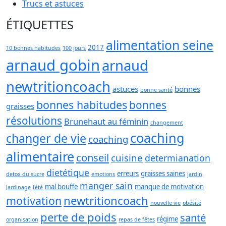
Trucs et astuces
ÉTIQUETTES
alimentation seine
2017
10 bonnes habitudes
100 jours
arnaud gobin
arnaud
newtritioncoach
astuces
bonnes
bonne santé
bonnes habitudes
bonnes
graisses
résolutions
Brunehaut au féminin
changement
coaching
changer de vie
coaching
alimentaire
conseil
cuisine
determianation
dietétique
erreurs
graisses saines
detox du sucre
emotions
jardin
manger sain
mal bouffe
manque de motivation
Jardinage
l'été
newtritioncoach
motivation
nouvelle vie
obésité
perte de poids
santé
régime
organisation
repas de fêtes