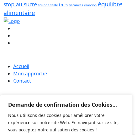
équilibre
stop au sucre
trucs
tour de taille
vacances
émotion
alimentaire
QUI SOMMES-NOUS?
Accueil
Mon approche
Contact
SERVICE
Demande de confirmation des Cookies...
La boutique
LIENS UTILES
Nous utilisons des cookies pour améliorer votre
expérience sur notre site Web. En navigant sur ce site,
Conditions générales de vente
vous acceptez notre utilisation des cookies !