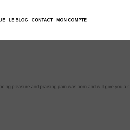
UE
LE BLOG
CONTACT
MON COMPTE
ouncing pleasure and praising pain was born and will give you a