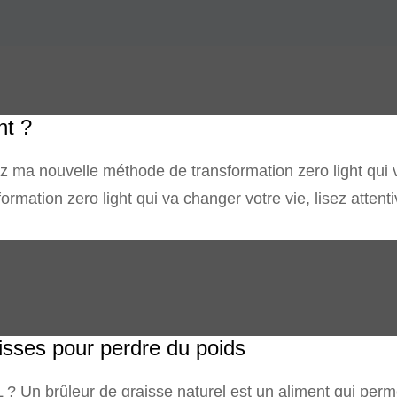
nt ?
ma nouvelle méthode de transformation zero light qui va
rmation zero light qui va changer votre vie, lisez attent
aisses pour perdre du poids
ûleur de graisse naturel est un aliment qui permet 