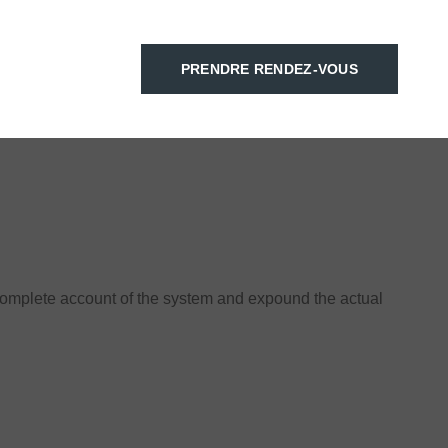
PRENDRE RENDEZ-VOUS
 complete account of the system and expound the actual