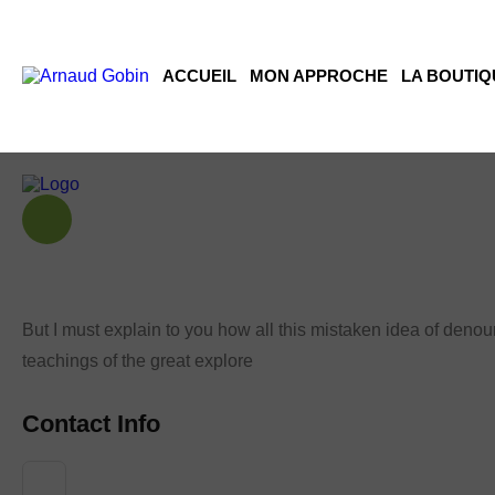
ACCUEIL
MON APPROCHE
LA BOUTIQ
But I must explain to you how all this mistaken idea of den
teachings of the great explore
Contact Info