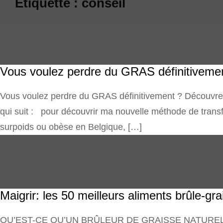
Étiquette :
conseil
Vous voulez perdre du GRAS définitiveme
Vous voulez perdre du GRAS définitivement ? Découvrez 
qui suit : pour découvrir ma nouvelle méthode de transfo
surpoids ou obèse en Belgique, […]
Maigrir: les 50 meilleurs aliments brûle-gr
QU’EST-CE QU’UN BRÛLEUR DE GRAISSE NATUREL ? Un br