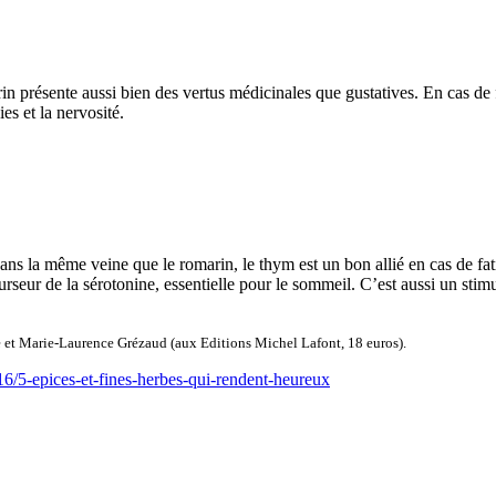
rin présente aussi bien des vertus médicinales que gustatives. En cas de
s et la nervosité.
Dans la même veine que le romarin, le thym est un bon allié en cas de fat
rseur de la sérotonine, essentielle pour le sommeil. C’est aussi un stim
 et Marie-Laurence Grézaud (aux Editions Michel Lafont, 18 euros).
16/5-epices-et-fines-herbes-qui-rendent-heureux