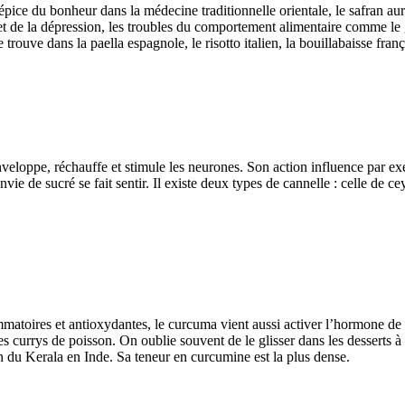
pice du bonheur dans la médecine traditionnelle orientale, le safran aur
r et de la dépression, les troubles du comportement alimentaire comme le
trouve dans la paella espagnole, le risotto italien, la bouillabaisse fra
eloppe, réchauffe et stimule les neurones. Son action influence par exe
e de sucré se fait sentir. Il existe deux types de cannelle : celle de ce
ammatoires et antioxydantes, le curcuma vient aussi activer l’hormone de
 les currys de poisson. On oublie souvent de le glisser dans les desserts
on du Kerala en Inde. Sa teneur en curcumine est la plus dense.