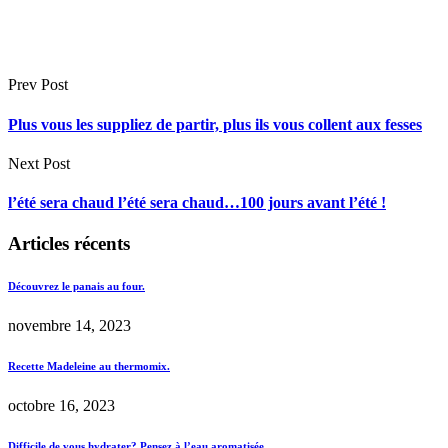
Prev Post
Plus vous les suppliez de partir, plus ils vous collent aux fesses
Next Post
l’été sera chaud l’été sera chaud…100 jours avant l’été !
Articles récents
Découvrez le panais au four.
novembre 14, 2023
Recette Madeleine au thermomix.
octobre 16, 2023
Difficile de vous hydrater? Pensez à l’eau aromatisée