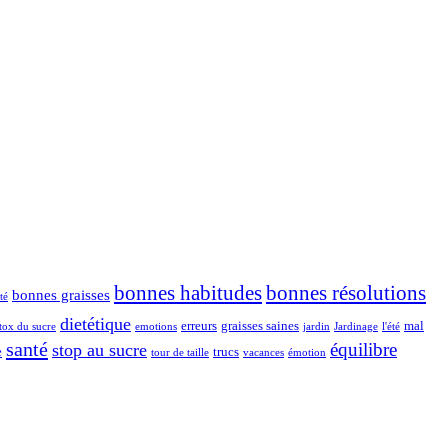
bonnes habitudes
bonnes résolutions
bonnes graisses
té
dietétique
erreurs
graisses saines
mal
tox du sucre
emotions
jardin
Jardinage
l'été
santé
équilibre
stop au sucre
e
trucs
tour de taille
vacances
émotion