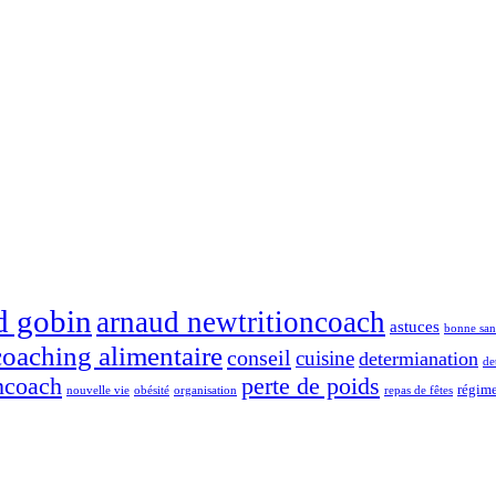
d gobin
arnaud newtritioncoach
astuces
bonne san
coaching alimentaire
conseil
cuisine
determianation
de
ncoach
perte de poids
régim
nouvelle vie
obésité
organisation
repas de fêtes