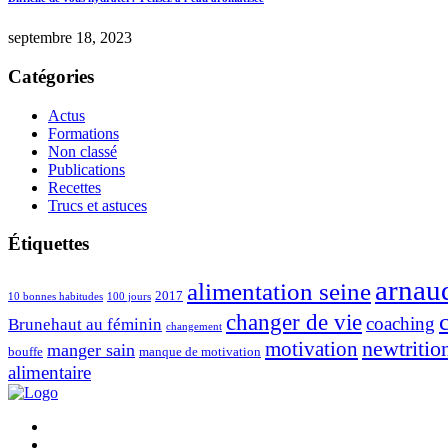
septembre 18, 2023
Catégories
Actus
Formations
Non classé
Publications
Recettes
Trucs et astuces
Étiquettes
arnau
alimentation seine
2017
10 bonnes habitudes
100 jours
changer de vie
coaching
Brunehaut au féminin
changement
newtritio
motivation
manger sain
bouffe
manque de motivation
alimentaire