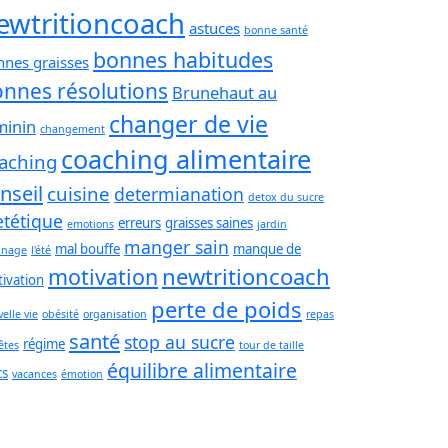
ewtritioncoach
astuces
bonne santé
bonnes habitudes
nnes graisses
nnes résolutions
Brunehaut au
changer de vie
minin
changement
coaching alimentaire
aching
nseil
cuisine
determianation
detox du sucre
etétique
erreurs
graisses saines
emotions
jardin
manger sain
mal bouffe
manque de
inage
l'été
newtritioncoach
motivation
ivation
perte de poids
elle vie
obésité
organisation
repas
santé
stop au sucre
régime
êtes
tour de taille
équilibre alimentaire
cs
vacances
émotion