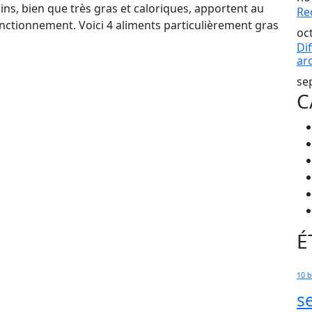
ins, bien que très gras et caloriques, apportent au
Re
onctionnement. Voici 4 aliments particulièrement gras
oc
Dif
ar
se
C
É
10 
s