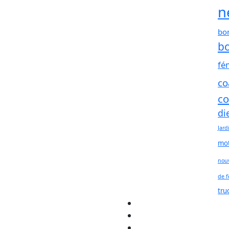
n
bo
bo
fé
co
co
di
Jard
mot
nouv
de f
tru