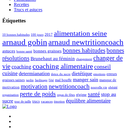
Recettes
Trucs et astuces
Étiquettes
alimentation seine
2017
10 bonnes habitudes
100 jours
arnaud gobin
arnaud newtritioncoach
bonnes habitudes
bonnes
astuces
bonnes graisses
bonne santé
changer de
résolutions
Brunehaut au féminin
changement
coaching alimentaire
vie
conseil
coaching
cuisine
determianation
dietétique
erreurs
detox du sucre
emotions
manger sain
graisses saines
mal bouffe
manque de
jardin
Jardinage
l'été
newtritioncoach
motivation
motivation
nouvelle vie
obésité
perte de poids
santé
stop au
régime
organisation
repas de fêtes
équilibre alimentaire
sucre
trucs
tour de taille
vacances
émotion