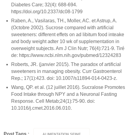
Diabetes Care; 32(4): 688-694.
https://doi.org/10.2337/dc08-1799
Raben, A., Vasilaras, TH., Moller, AC. et Astrup, A.
(Octobre 2002).
Sucrose compared with artificial
sweeteners: different effets on ad libitum food inteake
and body weight adter 10 wk of supplementation in
overweight subjects
. Am J Clin Nutr; 76(4):721-9. Tiré
de: https://www.ncbi.nlm.nih.gov/pubmed/12324283
Roberts, JR. (janvier 2015).
The paradox of artificial
sweeteners in managing obesity
. Curr Gastroenterol
Rep.; 17(1):423. doi: 10.1007/s11894-014-0423-z.
Wang, QP. et al. (12 juillet 2016).
Sucralose Promotes
Food Intake through NPY and a Neuronal Fasting
Response
. Cell Metab;24(1):75-90. doi:
10.1016/j.cmet.2016.06.010.
Post Tags :
ALIMENTATION SEINE