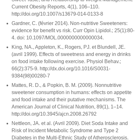
Current Obesity Reports, 4(1), 106–110.
http://doi.org/10.1007/s13679-014-0133-8
Gardner, C. (février 2014).
Non-nutritive Sweeteners:
evidence for benefit vs risk
. Curr Opin Lipidol.; 25(1):80-
4. doi: 10.1097/MOL.0000000000000034.
King, NA., Appleton, K., Rogers, PJ. et Blundell, JE.
(avril 1999).
Effects of sweetness and energy in drinks
on food intake following exercise
.
Physiol Behav.;
66(2):375-9. http://dx.doi.org/10.1016/S0031-
9384(98)00280-7
Mattes, R. D., & Popkin, B. M. (2009).
Nonnutritive
sweetener consumption in humans: effects on appetite
and food intake and their putative mechanisms
. The
American Journal of Clinical Nutrition, 89(1), 1–14.
http://doi.org/10.3945/ajcn.2008.26792
Nettleon, JA. et al. (Avril 2009).
Diet Soda Intake and
Risk of Incident Metabolic Syndrome and Type 2
Diabetes in the Multi-Ethnic Study of Atherosclerosis
.