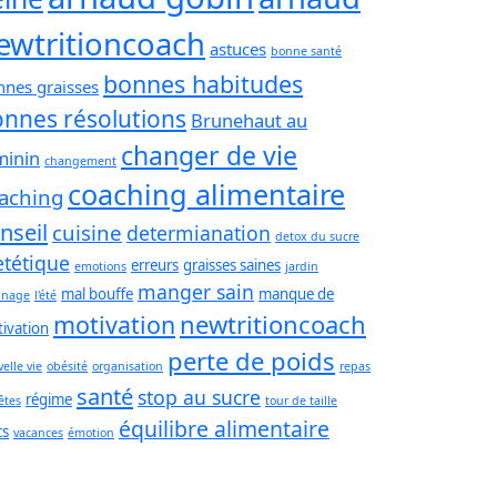
ewtritioncoach
astuces
bonne santé
bonnes habitudes
nnes graisses
nnes résolutions
Brunehaut au
changer de vie
minin
changement
coaching alimentaire
aching
nseil
cuisine
determianation
detox du sucre
etétique
erreurs
graisses saines
emotions
jardin
manger sain
mal bouffe
manque de
inage
l'été
newtritioncoach
motivation
ivation
perte de poids
elle vie
obésité
organisation
repas
santé
stop au sucre
régime
êtes
tour de taille
équilibre alimentaire
cs
vacances
émotion