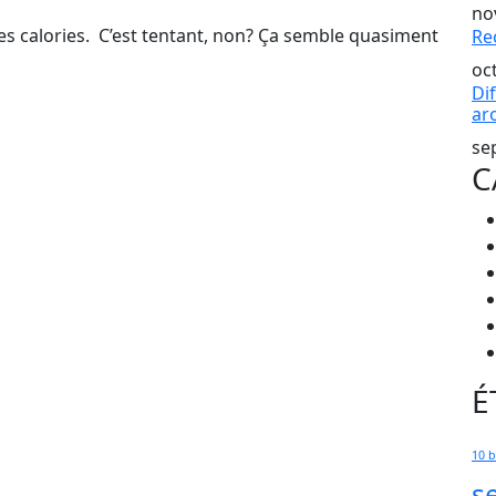
no
s calories. C’est tentant, non? Ça semble quasiment
Re
oc
Dif
ar
se
C
É
10 
s