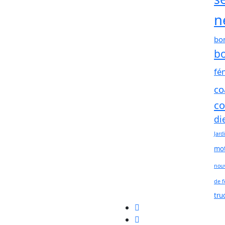
n
bo
bo
fé
co
co
di
Jard
mot
nouv
de f
tru