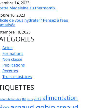
vembre 14, 2023
cette Madeleine au thermomix.
tobre 16, 2023
ficile de vous hydrater? Pensez à l’eau
omatisée
ptembre 18, 2023
ATÉGORIES
Actus
Formations
Non classé
Publications
Recettes
Trucs et astuces
TIQUETTES
alimentation
2017
bonnes habitudes
100 jours
arnaud gobin
arnaud
eine