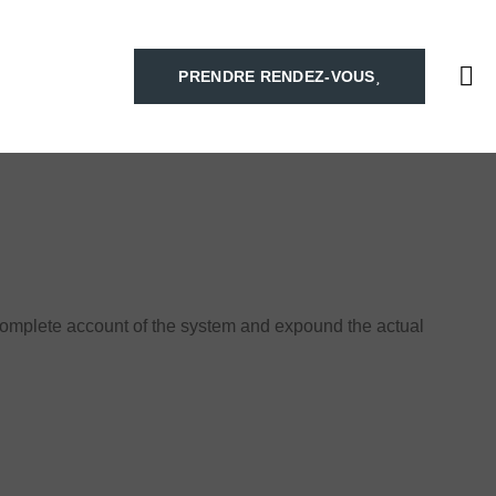
PRENDRE RENDEZ-VOUS
 complete account of the system and expound the actual