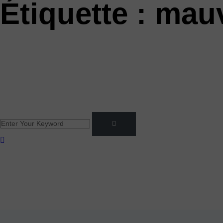
Étiquette :
mauv