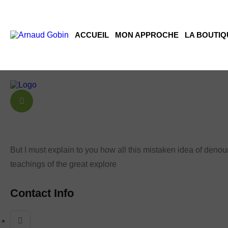
ACCUEIL
MON APPROCHE
LA BOUTIQ
But I must explain to you how all this mistaken idea of den
teachings of the great explore
Contact Info