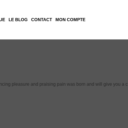
UE
LE BLOG
CONTACT
MON COMPTE
ouncing pleasure and praising pain was born and will give you a