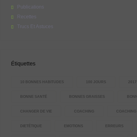
Publications
Recettes
Trucs Et Astuces
Étiquettes
10 BONNES HABITUDES
100 JOURS
2017
BONNE SANTÉ
BONNES GRAISSES
BONN
CHANGER DE VIE
COACHING
COACHING 
DIETÉTIQUE
EMOTIONS
ERREURS