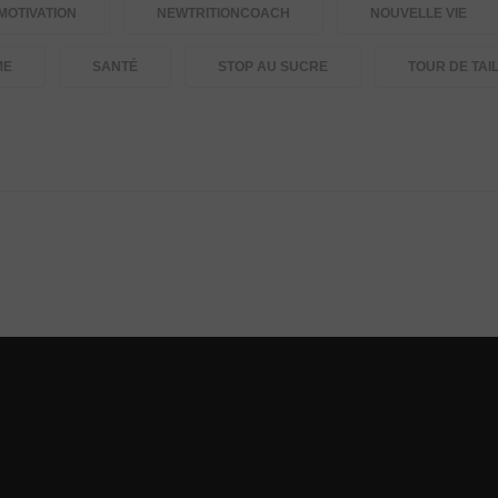
MOTIVATION
NEWTRITIONCOACH
NOUVELLE VIE
ME
SANTÉ
STOP AU SUCRE
TOUR DE TAI